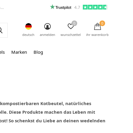
m
4.7
0
0
deutsch
anmelden
wunschzettel
ihr warenkorb
els
Marken
Blog
n kompostierbaren Kotbeutel, natürliches
le. Diese Produkte machen das Leben mit
lbst! So schenkst du Liebe an deinen wedelnden