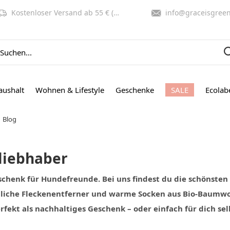
Kostenloser Versand ab 55 € (NL, BE)
info@graceisgreen.co
aushalt
Wohnen & Lifestyle
Geschenke
SALE
Ecolab
Blog
liebhaber
eschenk für Hundefreunde. Bei uns findest du die schönste
che Fleckenentferner und warme Socken aus Bio-Baumwol
fekt als nachhaltiges Geschenk – oder einfach für dich se