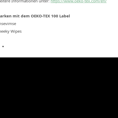
eitere Informationen unter:
https://www.oeko-tex.com/en/
arken mit dem OEKO-TEX 100 Label
msevimse
heeky Wipes