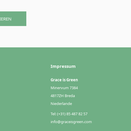
IEREN
Impressum
Grace is Green
Minervum 7384
4817ZH Breda
Niederlande
Tel: (+31) 85 487 82 57
info@graceisgreen.com