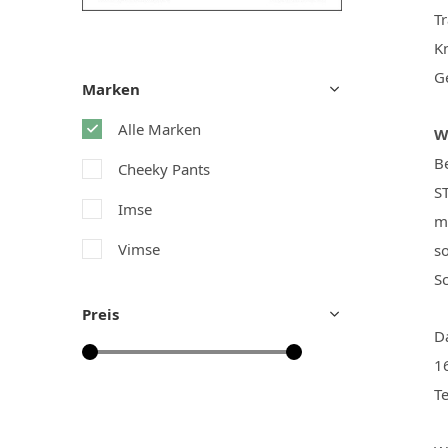
Tr
K
Ge
Marken
Alle Marken
W
Be
Cheeky Pants
S
Imse
m
Vimse
so
Sc
Preis
Da
1
Te