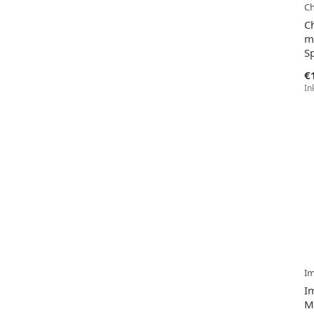
Ch
C
m
S
€
In
I
I
M