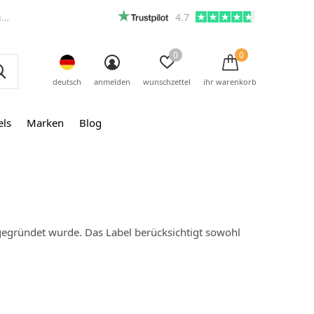
m
4.7
0
0
deutsch
anmelden
wunschzettel
ihr warenkorb
els
Marken
Blog
 gegründet wurde. Das Label berücksichtigt sowohl
: