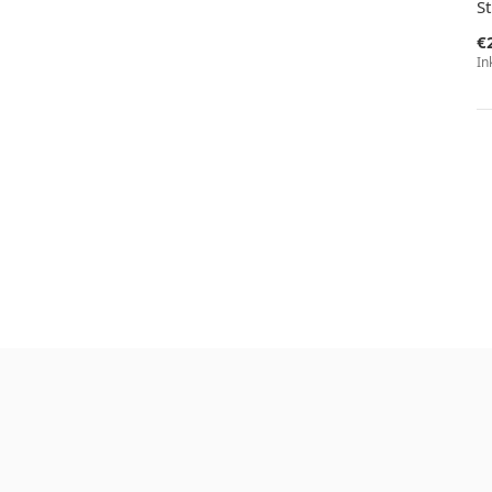
S
€
In