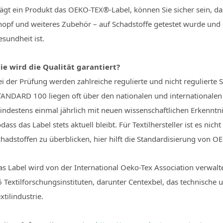
ägt ein Produkt das OEKO-TEX®-Label, können Sie sicher sein, das
nopf und weiteres Zubehör – auf Schadstoffe getestet wurde und 
sundheit ist.
ie wird die Qualität garantiert?
i der Prüfung werden zahlreiche regulierte und nicht regulierte S
TANDARD 100 liegen oft über den nationalen und internationalen
indestens einmal jährlich mit neuen wissenschaftlichen Erkenntni
dass das Label stets aktuell bleibt. Für Textilhersteller ist es nich
hadstoffen zu überblicken, hier hilft die Standardisierung von O
s Label wird von der International Oeko-Tex Association verwalte
6 Textilforschungsinstituten, darunter Centexbel, das technische
xtilindustrie.