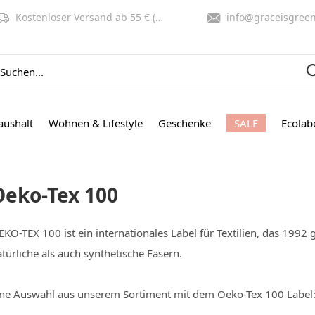
Kostenloser Versand ab 55 € (NL, BE)
info@graceisgreen.co
aushalt
Wohnen & Lifestyle
Geschenke
SALE
Ecolab
Oeko-Tex 100
KO-TEX 100 ist ein internationales Label für Textilien, das 1992
türliche als auch synthetische Fasern.
ine Auswahl aus unserem Sortiment mit dem Oeko-Tex 100 Label