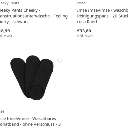
eeky Pants
Imse
heeky Pants Cheeky -
Imse ImseVimse - waschb
enstruationsunterwäsche - Feeling
Reinigungspads - 20 Stüc
porty - schwarz
rosa Rand
18,99
€33,80
kl. MwSt.
Inkl. MwSt.
mse
mse ImseVimse - Waschbares
onatband - ohne Verschluss - 3