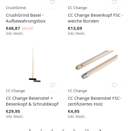
CrushGrind
CC Change
CrushGrind Basel -
CC Change Besenkopf FSC -
Aufbewahrungsbox
weiche Borsten
€48,87
€13,09
€57,50
Inkl. MwSt.
Inkl. MwSt.
CC Change
CC Change
CC Change Besenstiel +
CC Change Besenstiel FSC-
Besenkopf & Schrubbkopf
zertifiziertes Holz
€29,95
€4,95
Inkl. MwSt.
Inkl. MwSt.
1
2
3
4
5
23