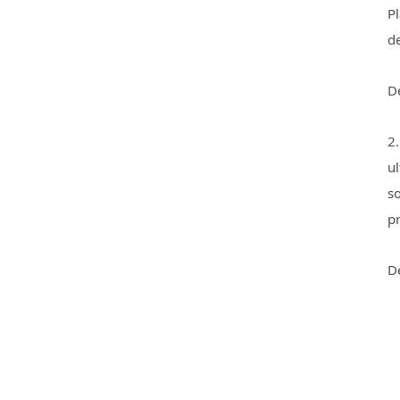
Pl
de
D
2.
u
so
p
D