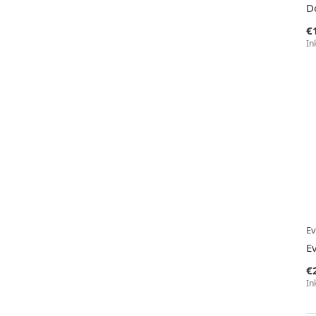
Do
€
In
Ev
E
€
In