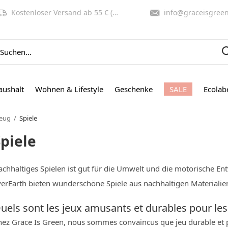
Kostenloser Versand ab 55 € (NL, BE)
info@graceisgreen.co
aushalt
Wohnen & Lifestyle
Geschenke
SALE
Ecolab
zeug
Spiele
Spiele
achhaltiges Spielen ist gut für die Umwelt und die motorische En
erEarth bieten wunderschöne Spiele aus nachhaltigen Materialien.
uels sont les jeux amusants et durables pour les 
ez Grace Is Green, nous sommes convaincus que jeu durable et pla