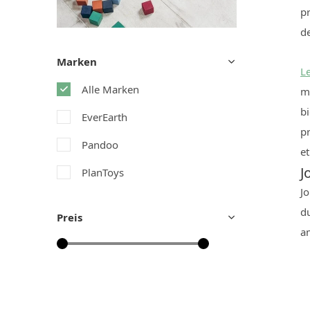
pr
de
Marken
L
Alle Marken
me
b
EverEarth
pr
Pandoo
e
J
PlanToys
J
du
Preis
am