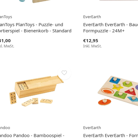
anToys
EverEarth
lanToys PlanToys - Puzzle- und
EverEarth EverEarth - Bau
rtierspiel - Bienenkorb - Standard
Formpuzzle - 24M+
31,00
€12,95
kl. MwSt.
Inkl. MwSt.
andoo
EverEarth
andoo Pandoo - Bamboospiel -
EverEarth EverEarth - Fo