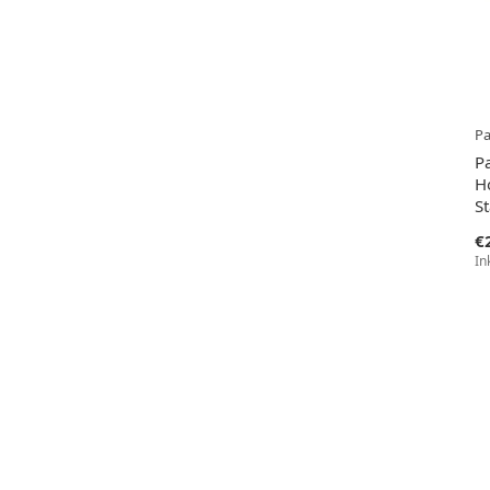
P
P
Ho
S
€
In