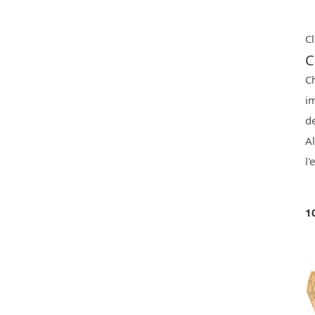
Cl
C
Ch
im
de
Al
l
1