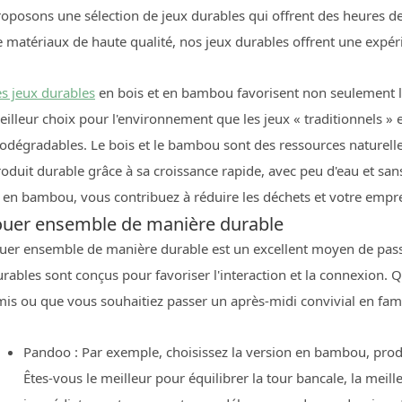
oposons une sélection de jeux durables qui offrent des heures de 
 matériaux de haute qualité, nos jeux durables offrent une expér
es jeux durables
en bois et en bambou favorisent non seulement la
illeur choix pour l'environnement que les jeux « traditionnels »
iodégradables. Le bois et le bambou sont des ressources naturell
oduit durable grâce à sa croissance rapide, avec peu d'eau et sans
t en bambou, vous contribuez à réduire les déchets et votre empr
ouer ensemble de manière durable
ouer ensemble de manière durable est un excellent moyen de pass
rables sont conçus pour favoriser l'interaction et la connexion.
is ou que vous souhaitiez passer un après-midi convivial en famil
Pandoo : Par exemple, choisissez la version en bambou, prod
Êtes-vous le meilleur pour équilibrer la tour bancale, la meil