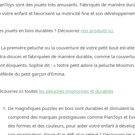
anToys sont des jouets très amusants. Fabriqués de manière durab
 votre enfant et favorisent sa motricité fine et son développemen
es jouets en bois durables ? Découvrez
nos produits ici.
 La première peluche ou la couverture de votre petit bout est-el
ltra-douces et fabriquées de manière durable, comme la couvertu
nt éloquents. Sophie dit : « Notre petit adore la peluche Moomin
référée du petit garçon d’Emma.
écouvrez ici
toutes
les peluches mignonnes et durables
De magnifiques puzzles en bois sont durables et stimulent la m
comprend des marques prestigieuses comme PlanToys et Ever
des formes et des couleurs, pour aider votre enfant à développ
son imagination. Envie d'un défi plus relevé ? Découvrez les