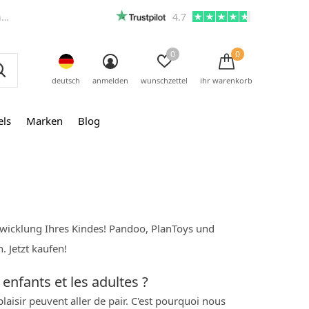
m
4.7
0
0
deutsch
anmelden
wunschzettel
ihr warenkorb
els
Marken
Blog
twicklung Ihres Kindes! Pandoo, PlanToys und
 Jetzt kaufen!
enfants et les adultes ?
isir peuvent aller de pair. C'est pourquoi nous