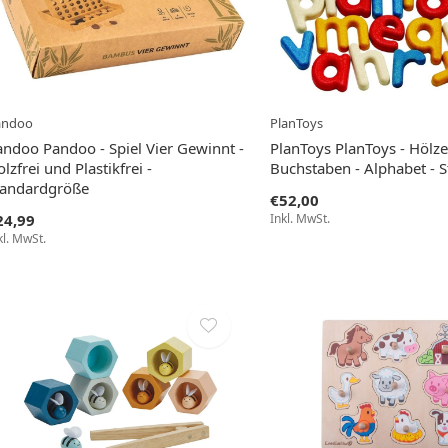
andoo
PlanToys
andoo Pandoo - Spiel Vier Gewinnt -
PlanToys PlanToys - Hölze
lzfrei und Plastikfrei -
Buchstaben - Alphabet - 
tandardgröße
€52,00
24,99
Inkl. MwSt.
kl. MwSt.