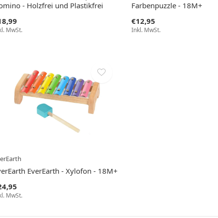
mino - Holzfrei und Plastikfrei
Farbenpuzzle - 18M+
18,99
€12,95
kl. MwSt.
Inkl. MwSt.
erEarth
verEarth EverEarth - Xylofon - 18M+
24,95
kl. MwSt.