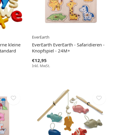
EverEarth
rne kleine
EverEarth EverEarth - Safaridieren -
Standard
Knopfspiel - 24M+
€12,95
Inkl. MwSt.