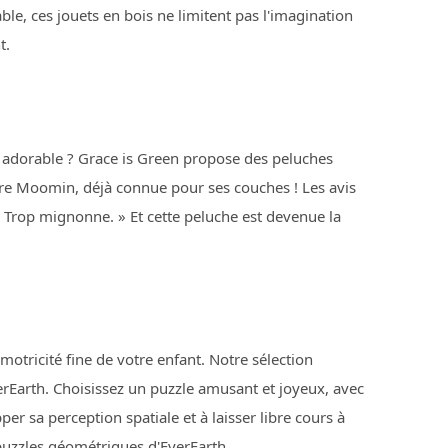
le, ces jouets en bois ne limitent pas l'imagination
t.
le adorable ? Grace is Green propose des peluches
re Moomin, déjà connue pour ses couches ! Les avis
. Trop mignonne. » Et cette peluche est devenue la
otricité fine de votre enfant. Notre sélection
Earth. Choisissez un puzzle amusant et joyeux, avec
er sa perception spatiale et à laisser libre cours à
 puzzles géométriques d'EverEarth.