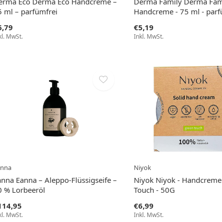
erma Eco Derma Eco Handcreme –
Derma Family Derma Fami
5 ml – parfümfrei
Handcreme - 75 ml - parf
6,79
€5,19
kl. MwSt.
Inkl. MwSt.
anna
Niyok
anna Eanna – Aleppo-Flüssigseife –
Niyok Niyok - Handcreme
0 % Lorbeeröl
Touch - 50G
114,95
€6,99
kl. MwSt.
Inkl. MwSt.