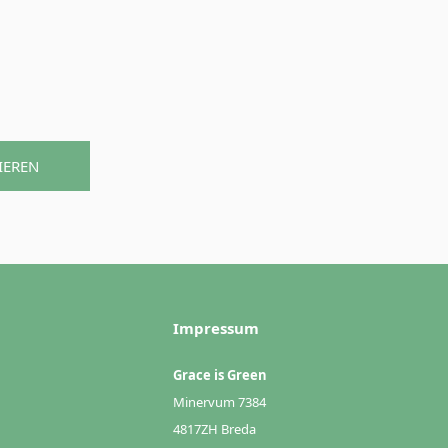
IEREN
Impressum
Grace is Green
Minervum 7384
4817ZH Breda