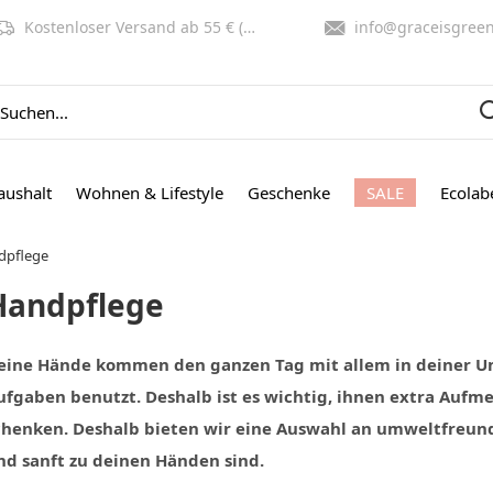
Kostenloser Versand ab 55 € (NL, BE)
info@graceisgreen.co
aushalt
Wohnen & Lifestyle
Geschenke
SALE
Ecolab
dpflege
Handpflege
eine Hände kommen den ganzen Tag mit allem in deiner U
ufgaben benutzt. Deshalb ist es wichtig, ihnen extra Aufm
chenken. Deshalb bieten wir eine Auswahl an umweltfreund
nd sanft zu deinen Händen sind.