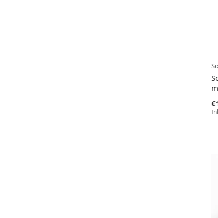
So
S
mi
€
In