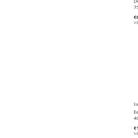
D
7
€
In
E
E
4
€
In