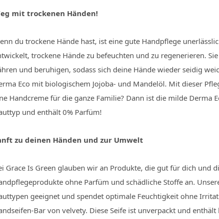
eg mit trockenen Händen!
enn du trockene Hände hast, ist eine gute Handpflege unerlässlic
twickelt, trockene Hände zu befeuchten und zu regenerieren. Sie 
ähren und beruhigen, sodass sich deine Hände wieder seidig wei
erma Eco mit biologischem Jojoba- und Mandelöl. Mit dieser Pfl
ine Handcreme für die ganze Familie? Dann ist die milde Derma Ec
auttyp und enthält 0% Parfüm!
anft zu deinen Händen und zur Umwelt
i Grace Is Green glauben wir an Produkte, die gut für dich und d
andpflegeprodukte ohne Parfüm und schädliche Stoffe an. Unsere
auttypen geeignet und spendet optimale Feuchtigkeit ohne Irritat
ndseifen-Bar von velvety. Diese Seife ist unverpackt und enthält 