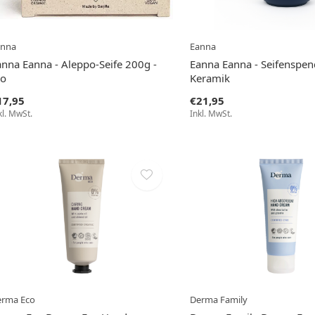
anna
Eanna
anna Eanna - Aleppo-Seife 200g -
Eanna Eanna - Seifenspen
io
Keramik
17,95
€21,95
kl. MwSt.
Inkl. MwSt.
erma Eco
Derma Family