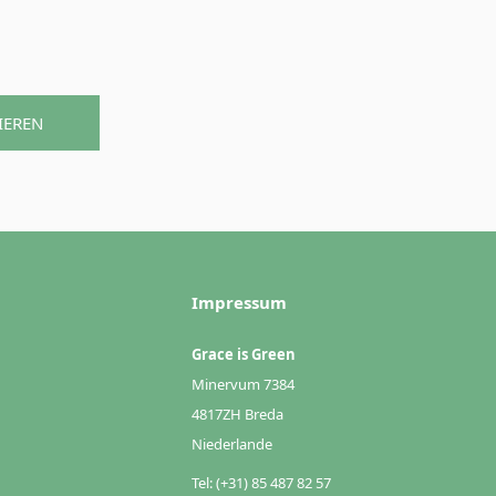
IEREN
Impressum
Grace is Green
Minervum 7384
4817ZH Breda
Niederlande
Tel: (+31) 85 487 82 57