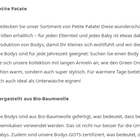
etite Patate
ntdecken Sie unser Sortiment von Petite Patate! Diese wundersc
ößen erhältlich – für jeden Elternteil und jedes Baby ist etwas dab
roduktion von Bodys, damit Ihr Kleines sich wohlfühlt und wir d
ie Bodys sind für jede Jahreszeit geeignet: Suchen Sie einen Bod
ie sich unsere Kollektion mit langen Ärmeln an, wie den Green O
chön warm, sondern auch super stylisch. Für wärmere Tage bietet
ch auch ideal als Unterwäsche eignen!
ergestellt aus Bio-Baumwolle
ie Bodys sind aus Bio-Baumwolle gefertigt, was bedeutet, dass be
hemikalien verwendet werden. Das ist nicht nur besser für die Um
abys. Zudem sind unsere Bodys GOTS-zertifiziert, was bedeutet, d