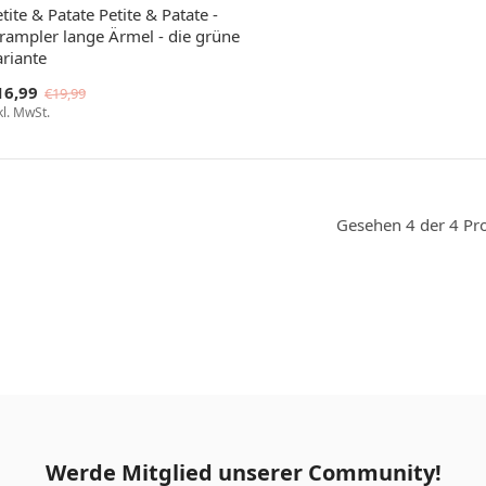
tite & Patate Petite & Patate -
trampler lange Ärmel - die grüne
ariante
16,99
€19,99
kl. MwSt.
Gesehen 4 der 4 Pr
Werde Mitglied unserer Community!