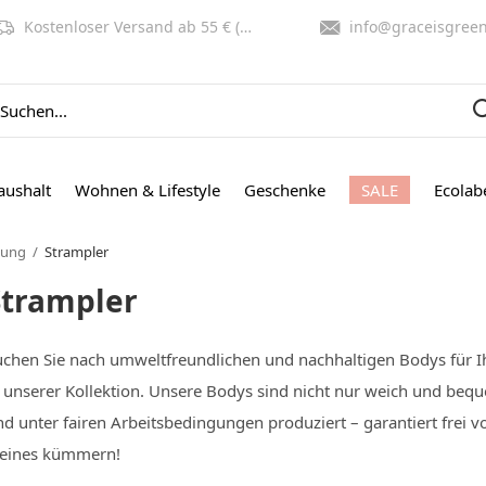
Kostenloser Versand ab 55 € (NL, BE)
info@graceisgreen.co
aushalt
Wohnen & Lifestyle
Geschenke
SALE
Ecolab
dung
Strampler
Strampler
uchen Sie nach umweltfreundlichen und nachhaltigen Bodys für Ihr
n unserer Kollektion. Unsere Bodys sind nicht nur weich und beq
d unter fairen Arbeitsbedingungen produziert – garantiert frei v
leines kümmern!