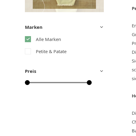
P
E
Marken
Gr
Alle Marken
P
Petite & Patate
D
S
s
Preis
si
H
D
C
B