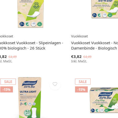
uokkoset
Vuokkoset
uokkoset Vuokkoset - Slipeinlagen -
Vuokkoset Vuokkoset - N
00% biologisch - 26 Stück
Damenbinde - Biologisch 
3,82
€3,82
€4,49
€4,49
kl. MwSt.
Inkl. MwSt.
SALE
SALE
-15%
-15%