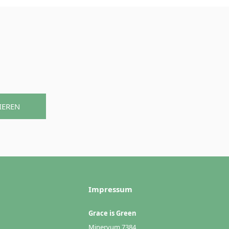
IEREN
Impressum
Grace is Green
Minervum 7384