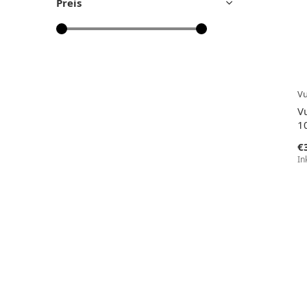
Preis
V
V
1
€
In