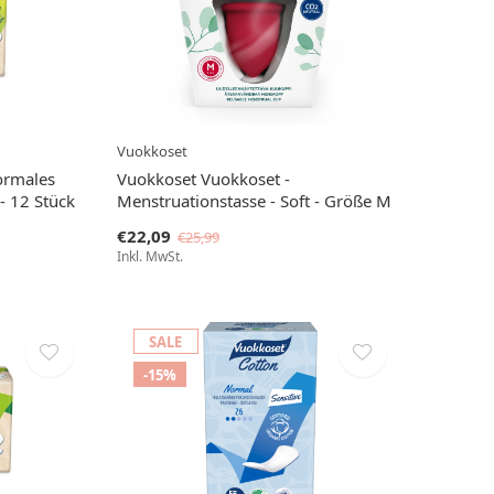
Vuokkoset
ormales
Vuokkoset Vuokkoset -
- 12 Stück
Menstruationstasse - Soft - Größe M
€22,09
€25,99
Inkl. MwSt.
SALE
-15%