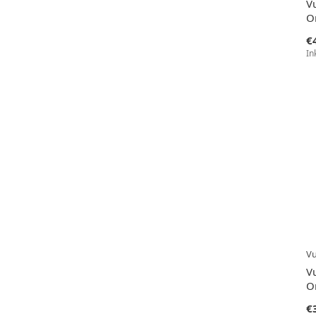
V
O
€
In
V
V
O
€