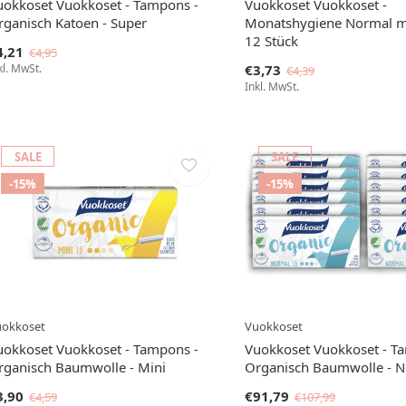
uokkoset Vuokkoset - Tampons -
Vuokkoset Vuokkoset -
rganisch Katoen - Super
Monatshygiene Normal mi
12 Stück
4,21
€4,95
kl. MwSt.
€3,73
€4,39
Inkl. MwSt.
SALE
SALE
-15%
-15%
uokkoset
Vuokkoset
uokkoset Vuokkoset - Tampons -
Vuokkoset Vuokkoset - T
rganisch Baumwolle - Mini
Organisch Baumwolle - 
3,90
€91,79
€4,59
€107,99