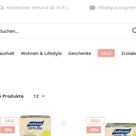
Kostenloser Versand ab 55 € (NL, BE)
info@graceisgreen.co
aushalt
Wohnen & Lifestyle
Geschenke
SALE
Ecolab
5 Produkte
SALE
SALE
-15%
-15%