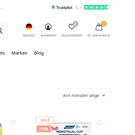
m
4.7
0
0
deutsch
anmelden
wunschzettel
ihr warenkorb
els
Marken
Blog
SALE
-15%