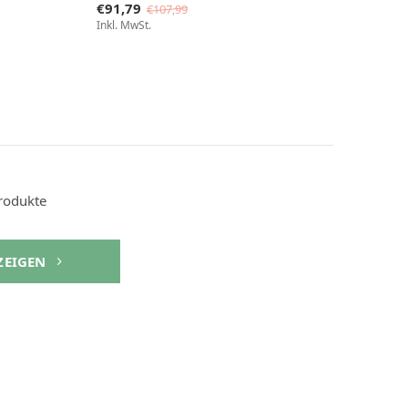
€91,79
€107,99
Inkl. MwSt.
rodukte
NZEIGEN