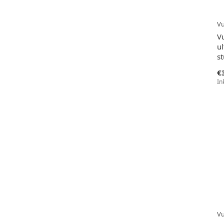
V
V
ul
s
€
In
V