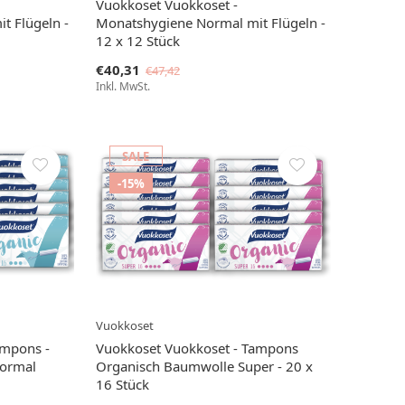
Vuokkoset Vuokkoset -
t Flügeln -
Monatshygiene Normal mit Flügeln -
12 x 12 Stück
€40,31
€47,42
Inkl. MwSt.
SALE
-15%
Vuokkoset
ampons -
Vuokkoset Vuokkoset - Tampons
Normal
Organisch Baumwolle Super - 20 x
16 Stück