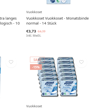
Vuokkoset
tra langes
Vuokkoset Vuokkoset - Monatsbinde
ogisch - 10
normal - 14 Stück
€3,73
€4,39
Inkl. MwSt.
SALE
-15%
Vuokkoset