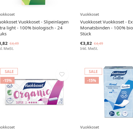
uokkoset
Vuokkoset
uokkoset Vuokkoset - Slipeinlagen
Vuokkoset Vuokkoset - Ex
tra light - 100% biologisch - 24
Monatsbinden - 100% biol
tuks
Stück
3,82
€3,82
€4,49
€4,49
kl. MwSt.
Inkl. MwSt.
SALE
SALE
-15%
-15%
uokkoset
Vuokkoset