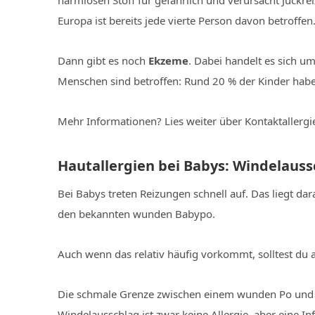
harmlosen Stoff für gefährlich und verursacht Juckre
Europa ist bereits jede vierte Person davon betroffen
Dann gibt es noch
Ekzeme
. Dabei handelt es sich u
Menschen sind betroffen: Rund 20 % der Kinder habe
Mehr Informationen? Lies weiter über Kontaktallerg
Hautallergien bei Babys: Windelaussc
Bei Babys treten Reizungen schnell auf. Das liegt da
den bekannten wunden Babypo.
Auch wenn das relativ häufig vorkommt, solltest du 
Die schmale Grenze zwischen einem wunden Po und ein
Windelausschlag ist zwar keine Allergie, aber eine 