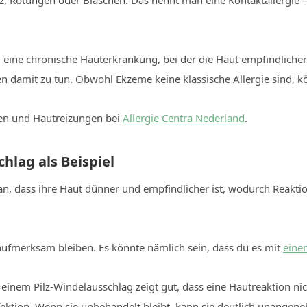
iz, Rötungen oder Bläschen. Das nennt man eine Kontaktallergie 
.
m eine chronische Hauterkrankung, bei der die Haut empfindlicher
n damit zu tun. Obwohl Ekzeme keine klassische Allergie sind, k
ien und Hautreizungen bei
Allergie Centra Nederland
.
hlag als Beispiel
ran, dass ihre Haut dünner und empfindlicher ist, wodurch Reakt
aufmerksam bleiben. Es könnte nämlich sein, dass du es mit
eine
em Pilz-Windelausschlag zeigt gut, dass eine Hautreaktion nicht
Infektion. Wenn sie unbehandelt bleibt, kann sie deutlich unange