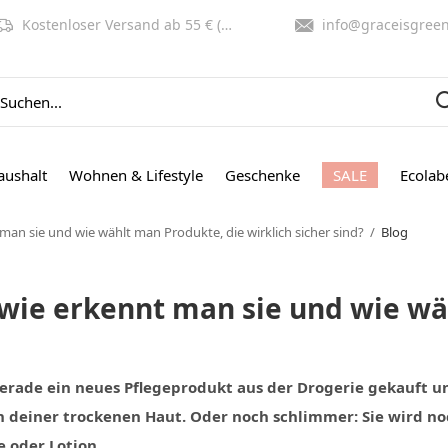
Kostenloser Versand ab 55 € (NL, BE)
info@graceisgreen.co
aushalt
Wohnen & Lifestyle
Geschenke
SALE
Ecolab
 man sie und wie wählt man Produkte, die wirklich sicher sind?
Blog
, wie erkennt man sie und wie w
 gerade ein neues Pflegeprodukt aus der Drogerie gekauft 
n deiner trockenen Haut. Oder noch schlimmer: Sie wird no
 oder Lotion.