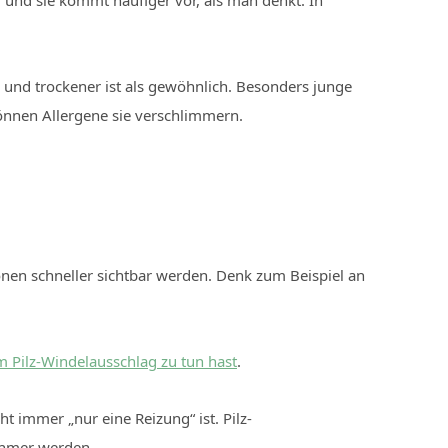
– und sie kommt häufiger vor, als man denkt: In
 und trockener ist als gewöhnlich. Besonders junge
önnen Allergene sie verschlimmern.
ionen schneller sichtbar werden. Denk zum Beispiel an
m Pilz-Windelausschlag zu tun hast
.
 immer „nur eine Reizung“ ist. Pilz-
nehmer werden.