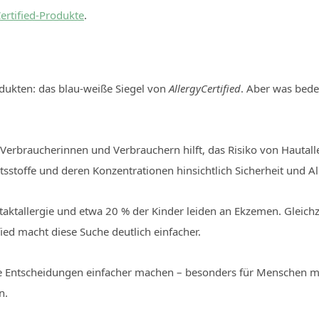
ertified-Produkte
.
dukten: das blau-weiße Siegel von
AllergyCertified
. Aber was bede
as Verbraucherinnen und Verbrauchern hilft, das Risiko von Hautall
sstoffe und deren Konzentrationen hinsichtlich Sicherheit und All
ntaktallergie und etwa 20 % der Kinder leiden an Ekzemen. Gleich
fied macht diese Suche deutlich einfacher.
he Entscheidungen einfacher machen – besonders für Menschen mit 
n.