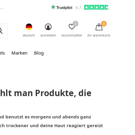
m
4.7
0
0
deutsch
anmelden
wunschzettel
ihr warenkorb
els
Marken
Blog
ählt man Produkte, die
und benutzt es morgens und abends ganz
ch trockener und deine Haut reagiert gereizt