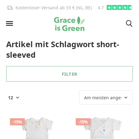
)!
Kostenloser Versand ab 55 € (NL, BE)
4.7
info@graceisgre
Artikel mit Schlagwort short-
sleeved
FILTER
-15%
-15%