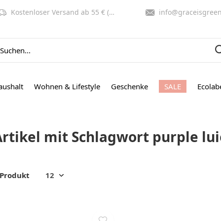
Kostenloser Versand ab 55 € (NL, BE)
info@graceisgreen.co
aushalt
Wohnen & Lifestyle
Geschenke
SALE
Ecolab
rtikel mit Schlagwort purple lui
 Produkt