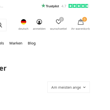
m
4.7
0
0
deutsch
anmelden
wunschzettel
ihr warenkorb
els
Marken
Blog
er