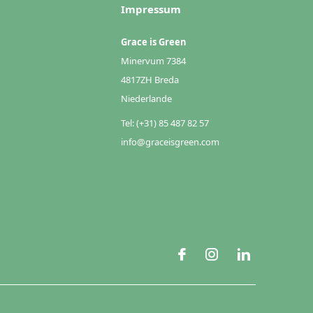
Impressum
Grace is Green
Minervum 7384
4817ZH Breda
Niederlande
Tel: (+31) 85 487 82 57
info@graceisgreen.com