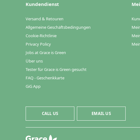
Kundendienst
Mei
Versand & Retouren
Kun
Allgemeine Geschäftsbedingungen
Mein
Cookie-Richtlinie
Mein
Privacy Policy
Mein
Jobs at Grace is Green
Über uns
Tester für Grace is Green gesucht
FAQ - Geschenkkarte
GiG App
CALL US
EMAIL US