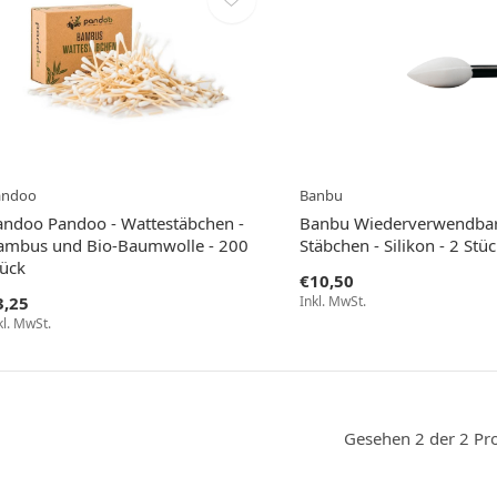
andoo
Banbu
andoo Pandoo - Wattestäbchen -
Banbu Wiederverwendba
ambus und Bio-Baumwolle - 200
Stäbchen - Silikon - 2 Stü
tück
€10,50
3,25
Inkl. MwSt.
kl. MwSt.
Gesehen 2 der 2 Pr