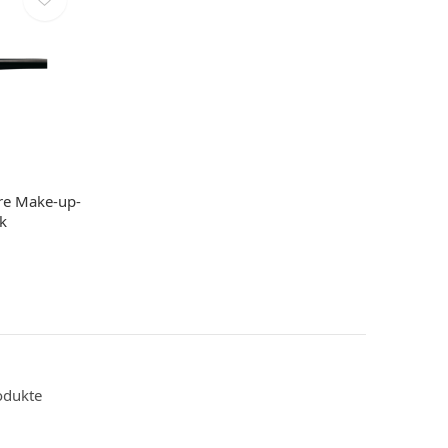
re Make-up-
ck
odukte