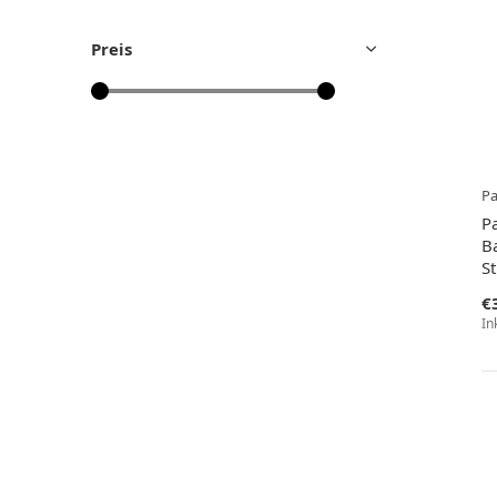
Preis
P
P
B
S
€
In