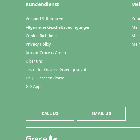
Kundendienst
Mei
Versand & Retouren
Kun
Allgemeine Geschäftsbedingungen
Mein
Cookie-Richtlinie
Mein
Privacy Policy
Mein
Jobs at Grace is Green
Über uns
Tester für Grace is Green gesucht
FAQ - Geschenkkarte
GiG App
CALL US
EMAIL US