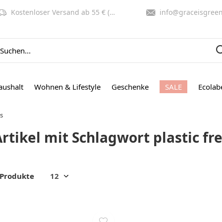
Kostenloser Versand ab 55 € (NL, BE)
info@graceisgreen.co
aushalt
Wohnen & Lifestyle
Geschenke
SALE
Ecolab
ds
rtikel mit Schlagwort plastic fr
 Produkte