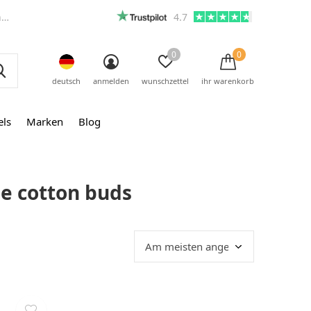
m
4.7
0
0
deutsch
anmelden
wunschzettel
ihr warenkorb
els
Marken
Blog
ee cotton buds