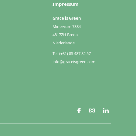
Impressum
Grace is Green
Minervum 7384
4817ZH Breda
Niederlande
Tel: (+31) 85 487 82 57
info@graceisgreen.com