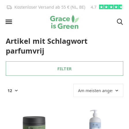
)!
Kostenloser Versand ab 55 € (NL, BE)
4.7
info@graceisgre
Artikel mit Schlagwort
parfumvrij
FILTER