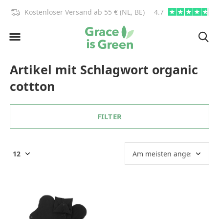
)!
Kostenloser Versand ab 55 € (NL, BE)
4.7
info@graceisgre
Artikel mit Schlagwort organic
cottton
FILTER