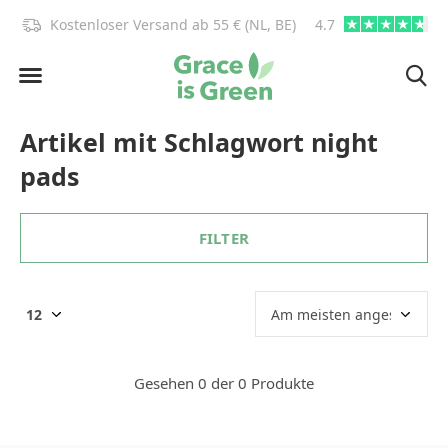
)!
Kostenloser Versand ab 55 € (NL, BE)
4.7
info@graceisgre
Artikel mit Schlagwort night
pads
FILTER
Gesehen 0 der 0 Produkte