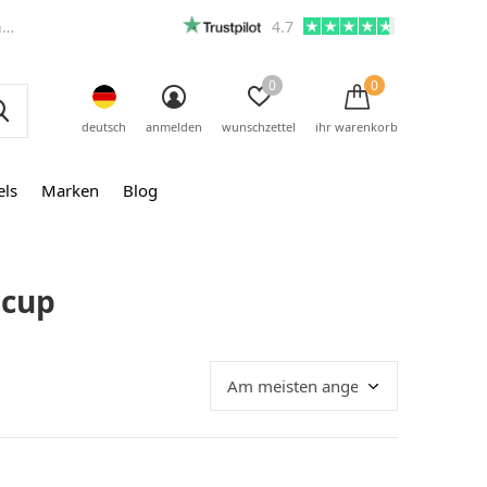
m
4.7
0
0
deutsch
anmelden
wunschzettel
ihr warenkorb
els
Marken
Blog
 cup