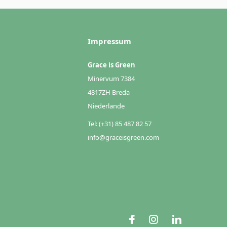
Impressum
Grace is Green
Minervum 7384
4817ZH Breda
Niederlande
Tel: (+31) 85 487 82 57
info@graceisgreen.com