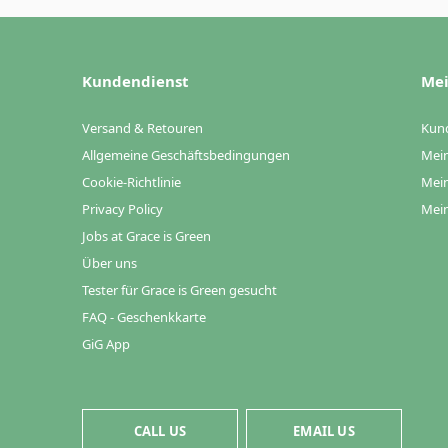
Kundendienst
Mei
Versand & Retouren
Kun
Allgemeine Geschäftsbedingungen
Mein
Cookie-Richtlinie
Mein
Privacy Policy
Mein
Jobs at Grace is Green
Über uns
Tester für Grace is Green gesucht
FAQ - Geschenkkarte
GiG App
CALL US
EMAIL US