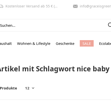
Kostenloser Versand ab 55 € (NL, BE)
info@graceisgreen.co
aushalt
Wohnen & Lifestyle
Geschenke
SALE
Ecolab
Artikel mit Schlagwort nice baby
 Produkte