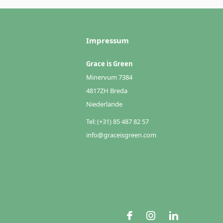
Impressum
Grace is Green
Minervum 7384
4817ZH Breda
Niederlande
Tel: (+31) 85 487 82 57
info@graceisgreen.com