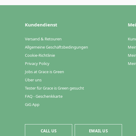
Kundendienst
Mei
Versand & Retouren
Kun
Allgemeine Geschäftsbedingungen
Mein
Cookie-Richtlinie
Mein
Privacy Policy
Mein
Jobs at Grace is Green
Über uns
Tester für Grace is Green gesucht
FAQ - Geschenkkarte
GiG App
CALL US
EMAIL US