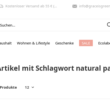
Kostenloser Versand ab 55 € (NL, BE)
info@graceisgreen.co
aushalt
Wohnen & Lifestyle
Geschenke
SALE
Ecolab
rtikel mit Schlagwort natural pa
 Produkte