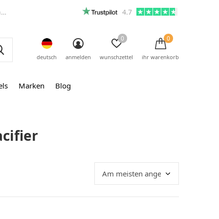
m
4.7
0
0
deutsch
anmelden
wunschzettel
ihr warenkorb
els
Marken
Blog
cifier