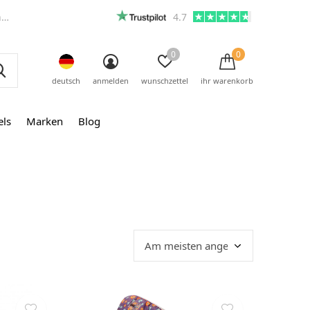
m
4.7
0
0
deutsch
anmelden
wunschzettel
ihr warenkorb
els
Marken
Blog