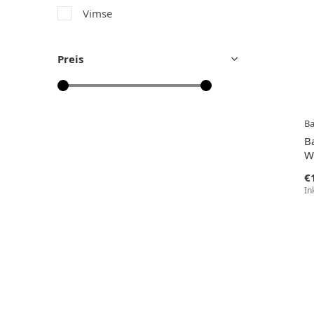
Vimse
Preis
B
B
Wi
€
In