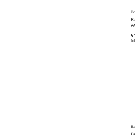
B
B
Wi
€
In
B
B