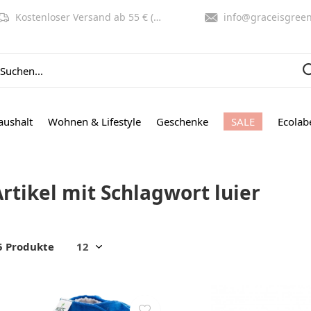
Kostenloser Versand ab 55 € (NL, BE)
info@graceisgreen.co
aushalt
Wohnen & Lifestyle
Geschenke
SALE
Ecolab
rtikel mit Schlagwort luier
5 Produkte