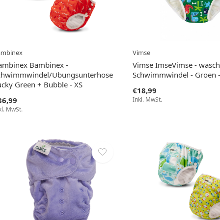
ambinex
Vimse
ambinex Bambinex -
Vimse ImseVimse - wasch
chwimmwindel/Übungsunterhose
Schwimmwindel - Groen -
ucky Green + Bubble - XS
€18,99
36,99
Inkl. MwSt.
kl. MwSt.