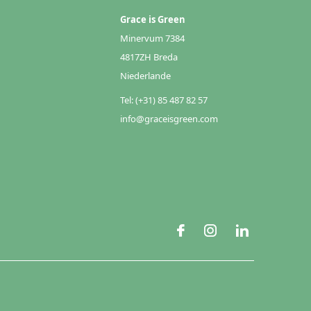
Grace is Green
Minervum 7384
4817ZH Breda
Niederlande
Tel: (+31) 85 487 82 57
info@graceisgreen.com