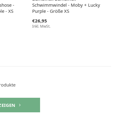
shose -
Schwimmwindel - Moby + Lucky
le - XS
Purple - Größe XS
€26,95
Inkl. MwSt.
rodukte
NZEIGEN