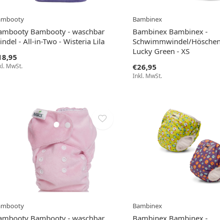
ambooty
Bambinex
ambooty Bambooty - waschbar
Bambinex Bambinex -
ndel - All-in-Two - Wisteria Lila
Schwimmwindel/Höschen
Lucky Green - XS
18,95
kl. MwSt.
€26,95
Inkl. MwSt.
ambooty
Bambinex
ambooty Bambooty - waschbar
Bambinex Bambinex -