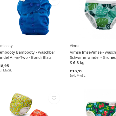
ambooty
Vimse
ambooty Bambooty - waschbar
Vimse ImseVimse - wasch
ndel All-in-Two - Bondi Blau
Schwimmwindel - Grünes
S 6-8 kg
18,95
kl. MwSt.
€18,99
Inkl. MwSt.