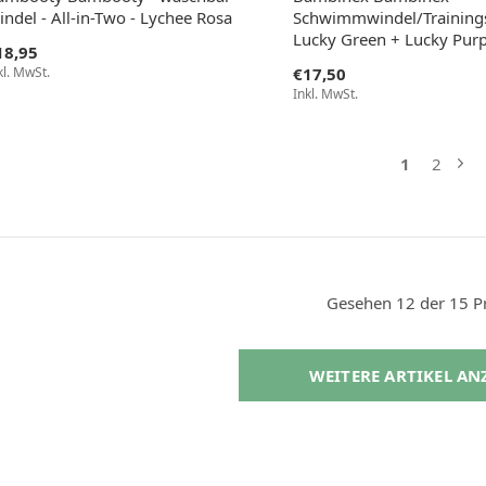
ndel - All-in-Two - Lychee Rosa
Schwimmwindel/Training
Lucky Green + Lucky Purp
18,95
kl. MwSt.
€17,50
Inkl. MwSt.
1
2
Gesehen 12 der 15 P
WEITERE ARTIKEL A