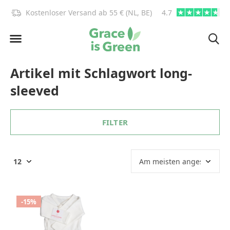
)!
Kostenloser Versand ab 55 € (NL, BE)
4.7
info@graceisgre
Artikel mit Schlagwort long-
sleeved
FILTER
-15%