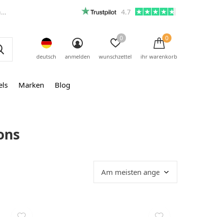
m
4.7
0
0
deutsch
anmelden
wunschzettel
ihr warenkorb
els
Marken
Blog
ons