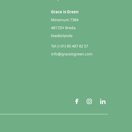
Grace is Green
Minervum 7384
4817ZH Breda
Niederlande
Tel: (+31) 85 487 82 57
info@graceisgreen.com