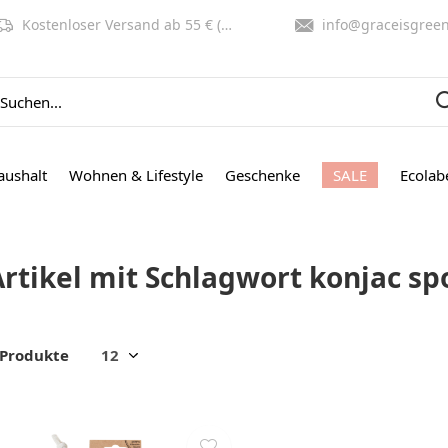
Kostenloser Versand ab 55 € (NL, BE)
info@graceisgreen.co
aushalt
Wohnen & Lifestyle
Geschenke
SALE
Ecolab
Artikel mit Schlagwort konjac sp
 Produkte