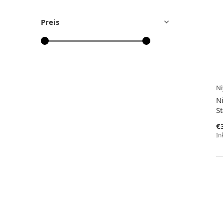
Preis
Ni
Ni
S
€
In