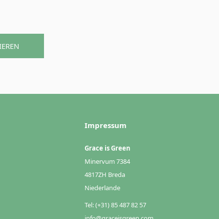
IEREN
Impressum
Grace is Green
Minervum 7384
4817ZH Breda
Niederlande
Tel: (+31) 85 487 82 57
info@graceisgreen.com