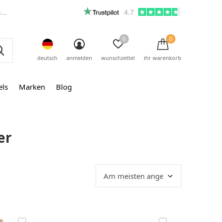
m
4.7
0
0
deutsch
anmelden
wunschzettel
ihr warenkorb
els
Marken
Blog
er