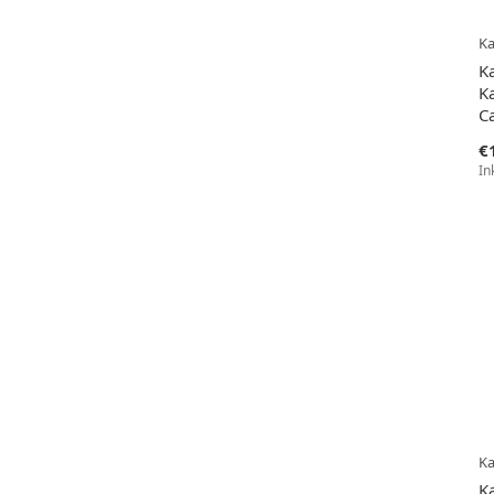
Ka
K
Ka
C
€
In
Ka
K