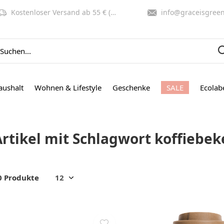
Kostenloser Versand ab 55 € (NL, BE)
info@graceisgreen.co
aushalt
Wohnen & Lifestyle
Geschenke
SALE
Ecolab
Artikel mit Schlagwort koffiebek
0 Produkte