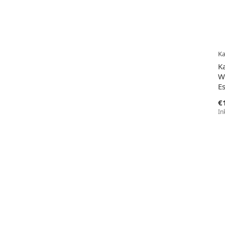
Ka
K
W
E
€
In