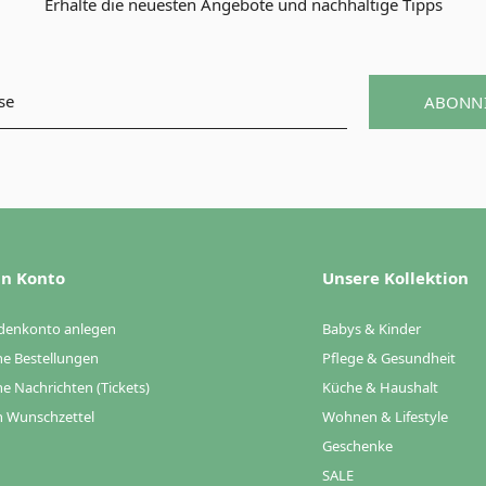
Erhalte die neuesten Angebote und nachhaltige Tipps
ABONN
n Konto
Unsere Kollektion
denkonto anlegen
Babys & Kinder
e Bestellungen
Pflege & Gesundheit
e Nachrichten (Tickets)
Küche & Haushalt
 Wunschzettel
Wohnen & Lifestyle
Geschenke
SALE