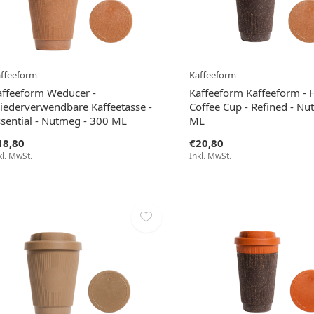
ffeeform
Kaffeeform
affeeform Weducer -
Kaffeeform Kaffeeform - 
iederverwendbare Kaffeetasse -
Coffee Cup - Refined - Nu
ssential - Nutmeg - 300 ML
ML
18,80
€20,80
kl. MwSt.
Inkl. MwSt.