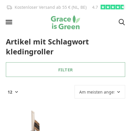
)!
Kostenloser Versand ab 55 € (NL, BE)
4.7
info@graceisgre
Artikel mit Schlagwort
kledingroller
FILTER