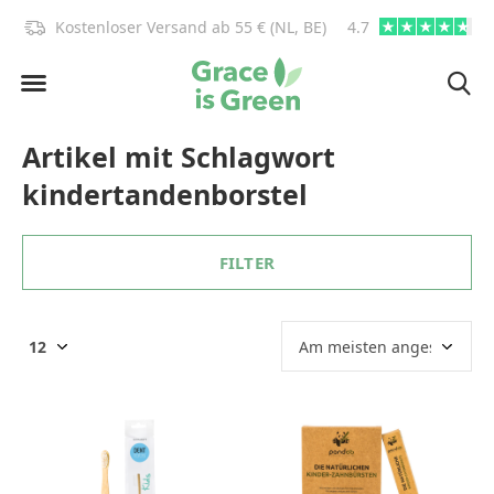
)!
Kostenloser Versand ab 55 € (NL, BE)
4.7
info@graceisgre
Artikel mit Schlagwort
kindertandenborstel
FILTER