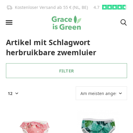
)!
Kostenloser Versand ab 55 € (NL, BE)
4.7
info@graceisgre
Artikel mit Schlagwort
herbruikbare zwemluier
FILTER