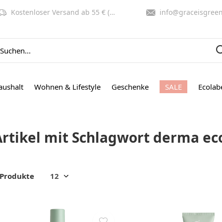
Kostenloser Versand ab 55 € (NL, BE)
info@graceisgreen.co
aushalt
Wohnen & Lifestyle
Geschenke
SALE
Ecolab
Artikel mit Schlagwort derma eco
 Produkte