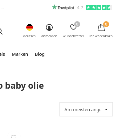
m
4.7
0
0
deutsch
anmelden
wunschzettel
ihr warenkorb
els
Marken
Blog
 baby olie