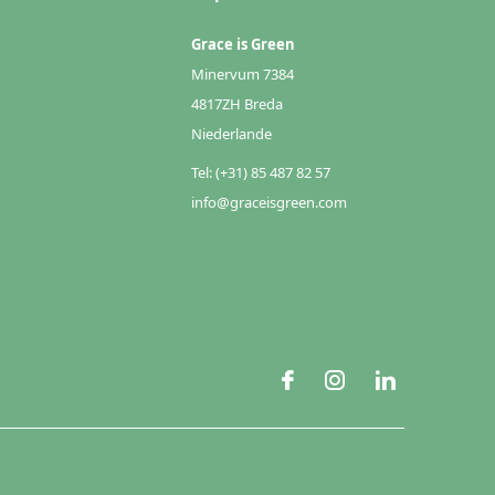
Grace is Green
Minervum 7384
4817ZH Breda
Niederlande
Tel: (+31) 85 487 82 57
info@graceisgreen.com