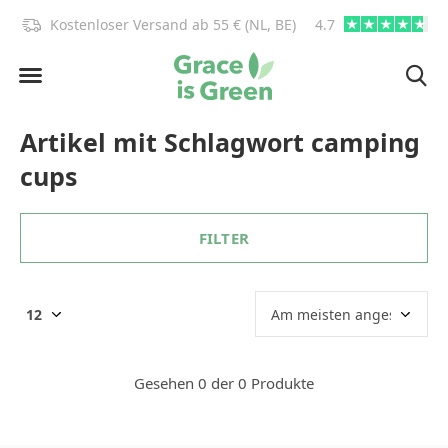
)!
Kostenloser Versand ab 55 € (NL, BE)
4.7
info@graceisgre
Artikel mit Schlagwort camping
cups
FILTER
Gesehen 0 der 0 Produkte