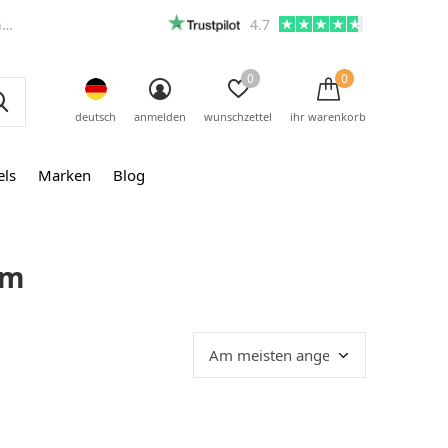
m
4.7
0
0
deutsch
anmelden
wunschzettel
ihr warenkorb
els
Marken
Blog
um