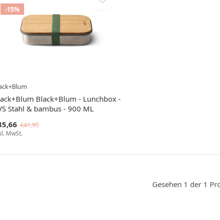
-15%
ack+Blum
lack+Blum Black+Blum - Lunchbox -
VS Stahl & bambus - 900 ML
35,66
€41,95
kl. MwSt.
Gesehen 1 der 1 Pr