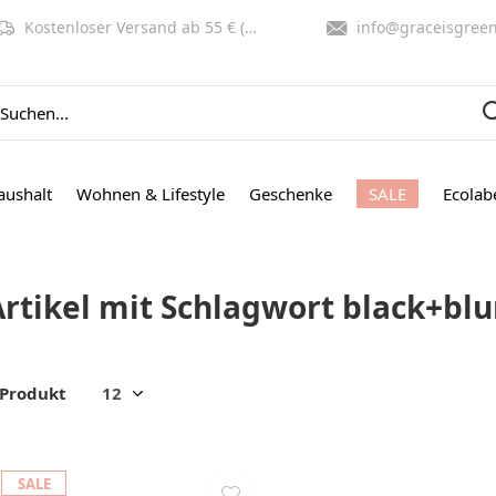
Kostenloser Versand ab 55 € (NL, BE)
info@graceisgreen.co
aushalt
Wohnen & Lifestyle
Geschenke
SALE
Ecolab
Artikel mit Schlagwort black+bl
 Produkt
SALE