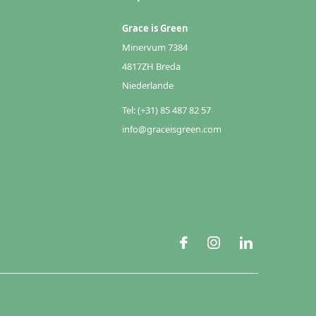
Grace is Green
Minervum 7384
4817ZH Breda
Niederlande
Tel: (+31) 85 487 82 57
info@graceisgreen.com