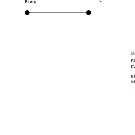
Preis
Bl
B
R
€
In