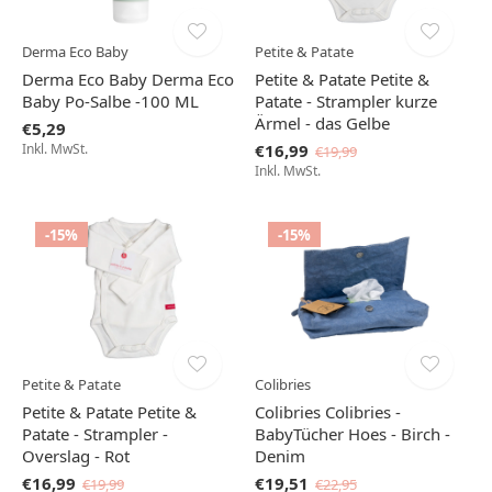
Derma Eco Baby
Petite & Patate
Derma Eco Baby Derma Eco
Petite & Patate Petite &
Baby Po-Salbe -100 ML
Patate - Strampler kurze
Ärmel - das Gelbe
€5,29
Inkl. MwSt.
€16,99
€19,99
Inkl. MwSt.
-15%
-15%
Petite & Patate
Colibries
Petite & Patate Petite &
Colibries Colibries -
Patate - Strampler -
BabyTücher Hoes - Birch -
Overslag - Rot
Denim
€16,99
€19,51
€19,99
€22,95