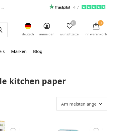
m
4.7
0
0
deutsch
anmelden
wunschzettel
ihr warenkorb
els
Marken
Blog
le kitchen paper