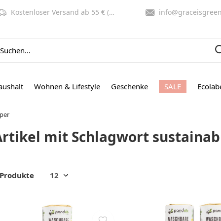
Kostenloser Versand ab 55 € (NL, BE)
info@graceisgreen.co
aushalt
Wohnen & Lifestyle
Geschenke
SALE
Ecolab
aper
Artikel mit Schlagwort sustainab
 Produkte