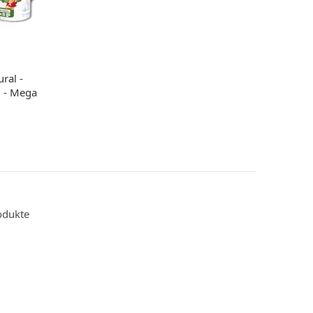
ral -
g - Mega
odukte