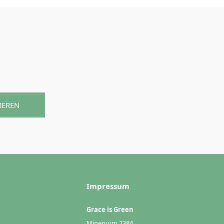
IEREN
Impressum
Grace is Green
Minervum 7384