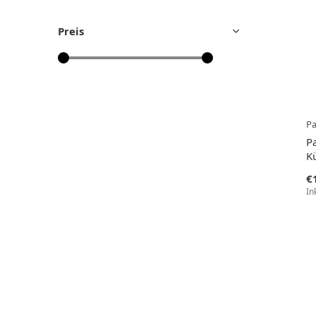
Preis
P
P
K
€
In