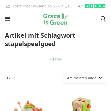
)!
Kostenloser Versand ab 55 € (NL, BE)
4.7
info@graceisgre
Artikel mit Schlagwort
stapelspeelgoed
FILTER