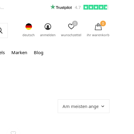
m
4.7
0
0
deutsch
anmelden
wunschzettel
ihr warenkorb
els
Marken
Blog