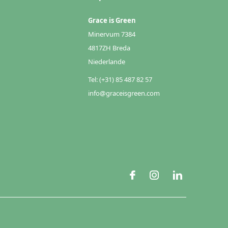
Grace is Green
Minervum 7384
4817ZH Breda
Niederlande
Tel: (+31) 85 487 82 57
info@graceisgreen.com