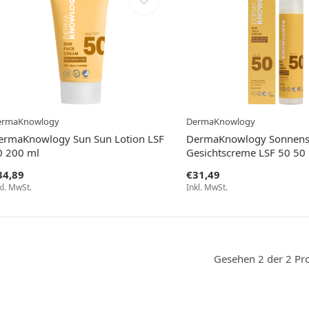
ermaKnowlogy
DermaKnowlogy
ermaKnowlogy Sun Sun Lotion LSF
DermaKnowlogy Sonnens
0 200 ml
Gesichtscreme LSF 50 50
34,89
€31,49
kl. MwSt.
Inkl. MwSt.
Gesehen 2 der 2 Pr