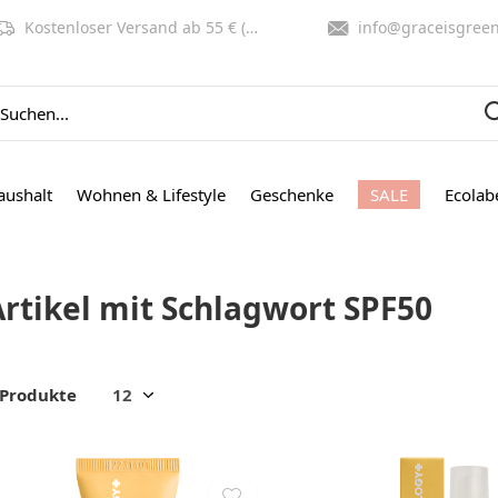
Kostenloser Versand ab 55 € (NL, BE)
info@graceisgreen.co
aushalt
Wohnen & Lifestyle
Geschenke
SALE
Ecolab
Artikel mit Schlagwort SPF50
 Produkte