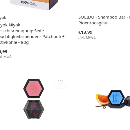
SOLIDU - Shampoo Bar - P
yok
Pioenroosgeur
iyok Niyok -
sichtsreinigungsSeife -
€13,99
uchtigkeitsspender - Patchouli +
Inkl. MwSt.
ktivkohle - 80g
6,99
kl. MwSt.