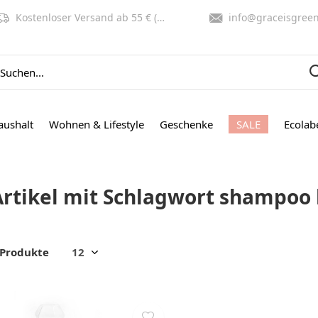
Kostenloser Versand ab 55 € (NL, BE)
info@graceisgreen.co
aushalt
Wohnen & Lifestyle
Geschenke
SALE
Ecolab
Artikel mit Schlagwort shampoo 
 Produkte