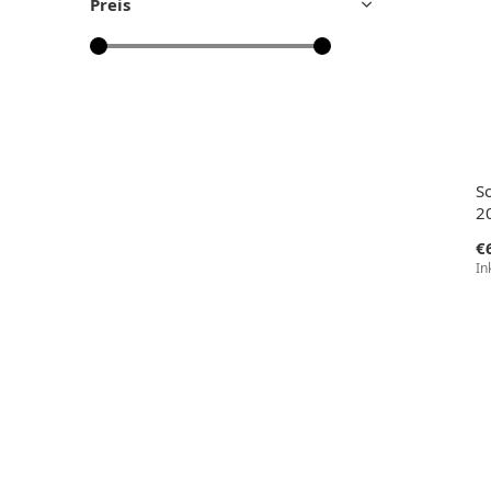
Preis
So
2
€
In