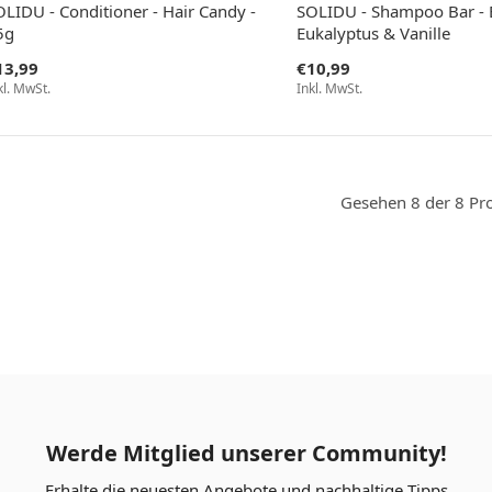
OLIDU - Conditioner - Hair Candy -
SOLIDU - Shampoo Bar - E
5g
Eukalyptus & Vanille
13,99
€10,99
kl. MwSt.
Inkl. MwSt.
Gesehen 8 der 8 Pr
Werde Mitglied unserer Community!
Erhalte die neuesten Angebote und nachhaltige Tipps