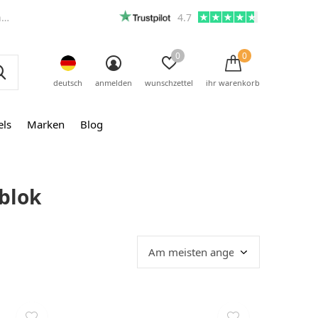
m
4.7
0
0
deutsch
anmelden
wunschzettel
ihr warenkorb
els
Marken
Blog
blok