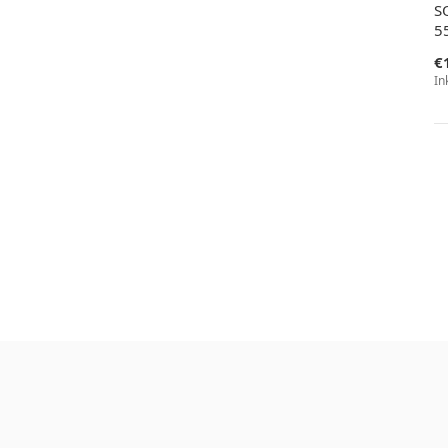
S
5
€
In