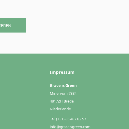
IEREN
Impressum
Grace is Green
Minervum 7384
4817ZH Breda
Niederlande
Tel: (+31) 85 487 82 57
info@graceisgreen.com