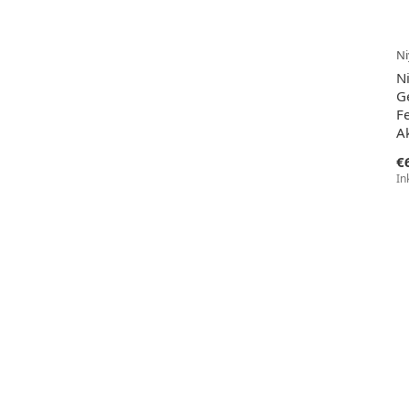
Ni
N
Ge
Fe
A
€
In