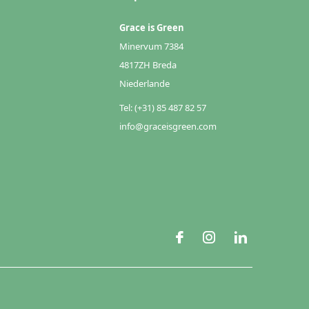
Grace is Green
Minervum 7384
4817ZH Breda
Niederlande
Tel: (+31) 85 487 82 57
info@graceisgreen.com