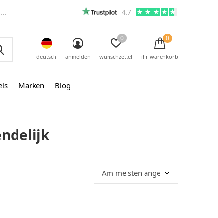
m
4.7
0
0
deutsch
anmelden
wunschzettel
ihr warenkorb
els
Marken
Blog
endelijk