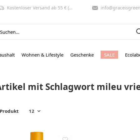
Kostenloser Versand ab 55 € (NL, BE)
info@graceisgreen.co
aushalt
Wohnen & Lifestyle
Geschenke
SALE
Ecolab
Artikel mit Schlagwort mileu vri
 Produkt