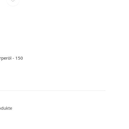
peröl - 150
odukte