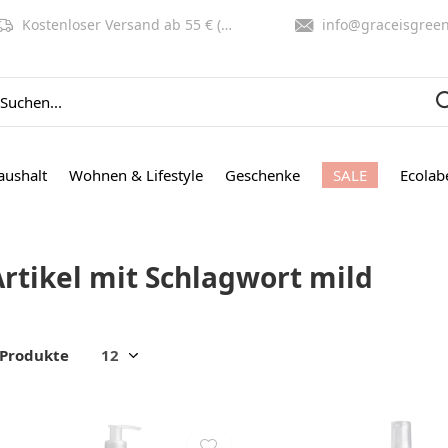
Kostenloser Versand ab 55 € (NL, BE)
info@graceisgreen.co
aushalt
Wohnen & Lifestyle
Geschenke
SALE
Ecolab
Artikel mit Schlagwort mild
 Produkte