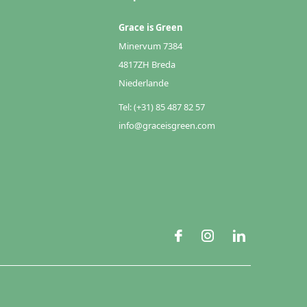
Grace is Green
Minervum 7384
4817ZH Breda
Niederlande
Tel: (+31) 85 487 82 57
info@graceisgreen.com