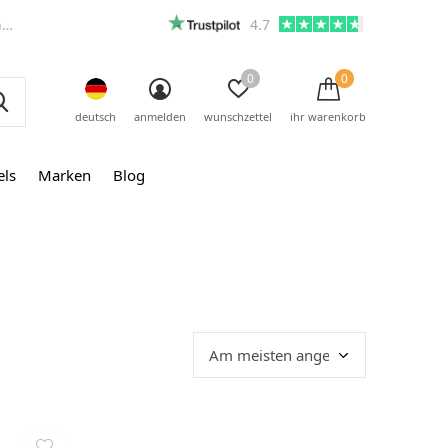
m
4.7
0
0
deutsch
anmelden
wunschzettel
ihr warenkorb
els
Marken
Blog