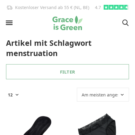
)!
Kostenloser Versand ab 55 € (NL, BE)
4.7
info@graceisgre
Artikel mit Schlagwort
menstruation
FILTER