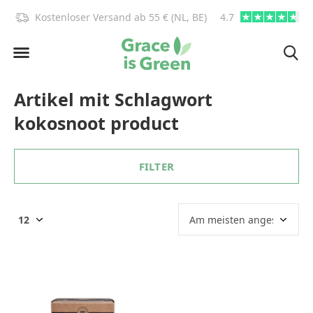
)!
Kostenloser Versand ab 55 € (NL, BE)
4.7
info@graceisgre
Artikel mit Schlagwort
kokosnoot product
FILTER