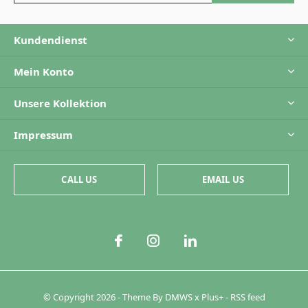
Kundendienst
Mein Konto
Unsere Kollektion
Impressum
CALL US
EMAIL US
© Copyright
2026
- Theme By
DMWS
x
Plus+
-
RSS feed