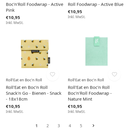
Boc'n'Roll Foodwrap - Active
Roll Foodwrap - Active Blue
Pink
€10,95
€10,95
Inkl. MwSt.
Inkl. MwSt.
Roll'Eat en Boc'n Roll
Roll'Eat en Boc'n Roll
Roll'Eat en Boc'n Roll
Roll'Eat en Boc'n Roll
Snack'n Go - Bienen - Snack
Boc'n'Roll Foodwrap -
- 18x18cm
Nature Mint
€10,95
€10,95
Inkl. MwSt.
Inkl. MwSt.
1
2
3
4
5