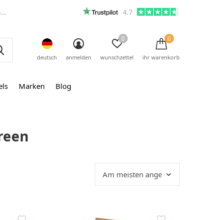
m
4.7
0
0
deutsch
anmelden
wunschzettel
ihr warenkorb
els
Marken
Blog
green