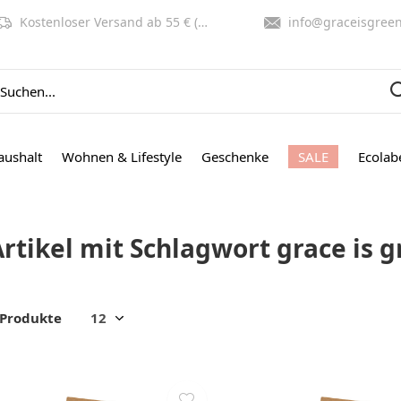
Kostenloser Versand ab 55 € (NL, BE)
info@graceisgreen.co
aushalt
Wohnen & Lifestyle
Geschenke
SALE
Ecolab
Artikel mit Schlagwort grace is 
 Produkte