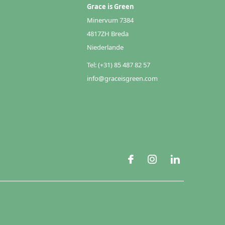
Grace is Green
Minervum 7384
4817ZH Breda
Niederlande
Tel: (+31) 85 487 82 57
info@graceisgreen.com