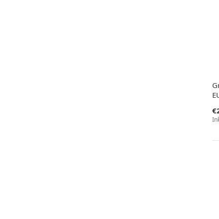
G
E
€
In