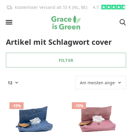
)!
Kostenloser Versand ab 55 € (NL, BE)
4.7
info@graceisgre
Artikel mit Schlagwort cover
FILTER
-15%
-15%