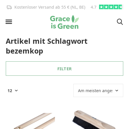
)!
Kostenloser Versand ab 55 € (NL, BE)
4.7
info@graceisgre
Artikel mit Schlagwort
bezemkop
FILTER