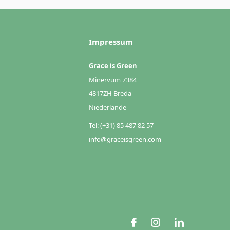
Impressum
Grace is Green
Minervum 7384
4817ZH Breda
Niederlande
Tel: (+31) 85 487 82 57
info@graceisgreen.com