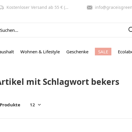
Kostenloser Versand ab 55 € (NL, BE)
info@graceisgreen.co
aushalt
Wohnen & Lifestyle
Geschenke
SALE
Ecolab
Artikel mit Schlagwort bekers
 Produkte