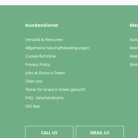
Kundendienst
Mei
Versand & Retouren
Kun
Allgemeine Geschäftsbedingungen
Mein
Cookie-Richtlinie
Mein
Privacy Policy
Mein
Jobs at Grace is Green
Über uns
Tester für Grace is Green gesucht
FAQ - Geschenkkarte
GiG App
CALL US
EMAIL US