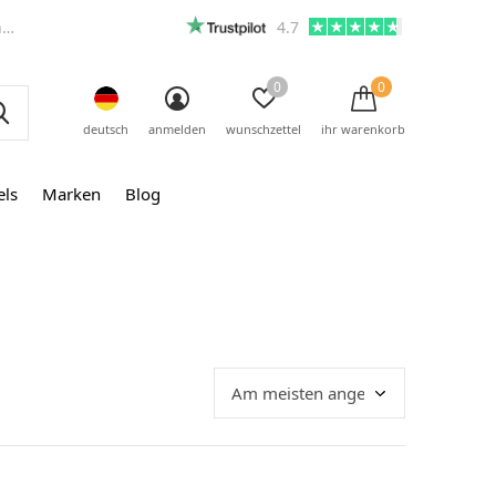
m
4.7
0
0
deutsch
anmelden
wunschzettel
ihr warenkorb
els
Marken
Blog