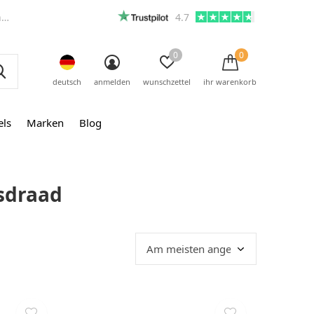
m
4.7
0
0
deutsch
anmelden
wunschzettel
ihr warenkorb
els
Marken
Blog
osdraad