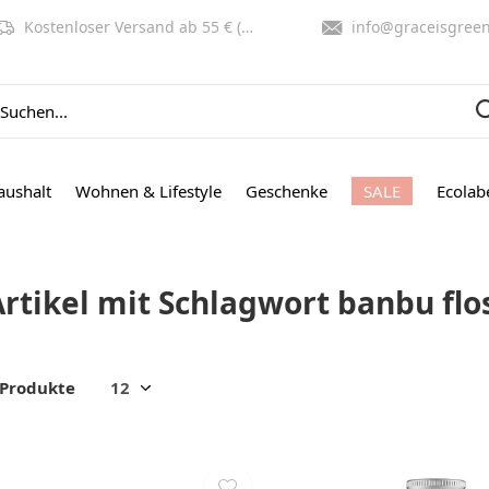
Kostenloser Versand ab 55 € (NL, BE)
info@graceisgreen.co
aushalt
Wohnen & Lifestyle
Geschenke
SALE
Ecolab
Artikel mit Schlagwort banbu fl
 Produkte