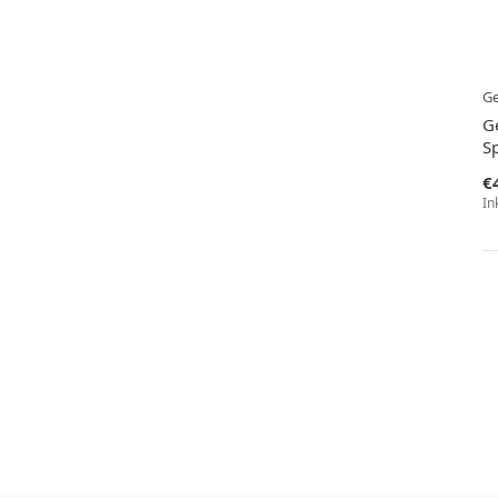
Ge
G
S
€
In