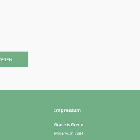
IEREN
Impressum
Grace is Green
Minervum 7384