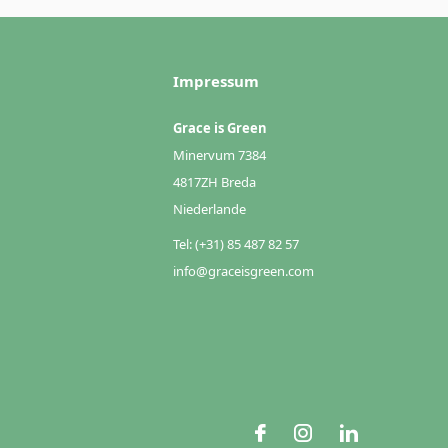
Impressum
Grace is Green
Minervum 7384
4817ZH Breda
Niederlande
Tel: (+31) 85 487 82 57
info@graceisgreen.com