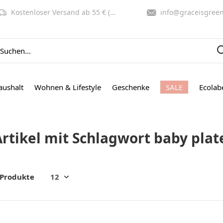
Kostenloser Versand ab 55 € (NL, BE)
info@graceisgreen.co
aushalt
Wohnen & Lifestyle
Geschenke
SALE
Ecolab
Artikel mit Schlagwort baby plat
 Produkte