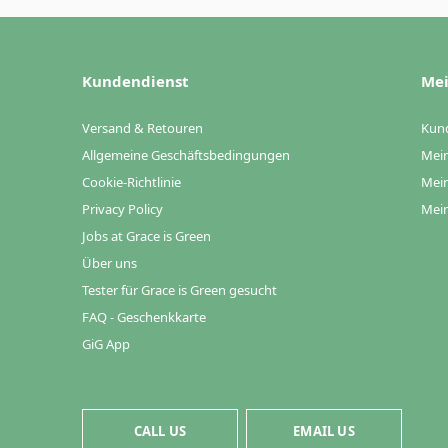
Kundendienst
Mei
Versand & Retouren
Kun
Allgemeine Geschäftsbedingungen
Mein
Cookie-Richtlinie
Mein
Privacy Policy
Mein
Jobs at Grace is Green
Über uns
Tester für Grace is Green gesucht
FAQ - Geschenkkarte
GiG App
CALL US
EMAIL US