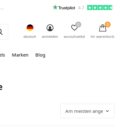
m
4.7
0
0
deutsch
anmelden
wunschzettel
ihr warenkorb
els
Marken
Blog
e