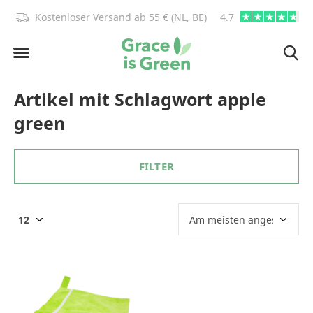
)!
Kostenloser Versand ab 55 € (NL, BE)
4.7
info@graceisgre
Artikel mit Schlagwort apple
green
FILTER