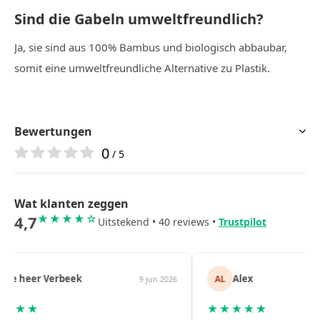
Sind die Gabeln umweltfreundlich?
Ja, sie sind aus 100% Bambus und biologisch abbaubar,
somit eine umweltfreundliche Alternative zu Plastik.
Bewertungen
0
/ 5
Wat klanten zeggen
4,7
★★★★☆
Uitstekend • 40 reviews •
Trustpilot
Alex
Jea
AL
JM
n 2026
6 jun 2026
★★★★★
★★★