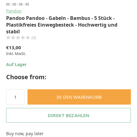
0
0
:
0
0
:
0
0
:
0
0
Pandoo
Pandoo Pandoo - Gabeln - Bambus - 5 Stück -
Plastikfreies Einwegbesteck - Hochwertig und
stabil
(0)
€13,00
Inkl. MwSt.
Auf Lager
Choose from:
IN DEN WARENKORB
DIREKT BEZAHLEN
Buy now, pay later