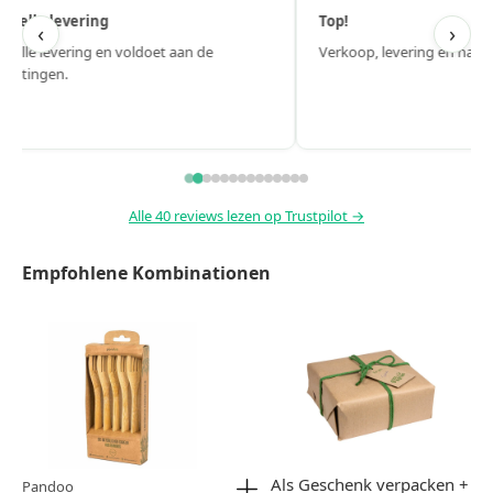
Top!
Hele fij
‹
›
Verkoop, levering en naverkoop zijn perfect.
Hele fijn
Snel gelev
Alle 40 reviews lezen op Trustpilot →
Empfohlene Kombinationen
Als Geschenk verpacken +
Pandoo