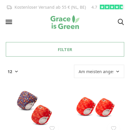
)!
Kostenloser Versand ab 55 € (NL, BE)
4.7
info@graceisgre
FILTER