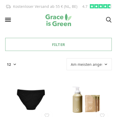
)!
Kostenloser Versand ab 55 € (NL, BE)
4.7
info@graceisgre
FILTER