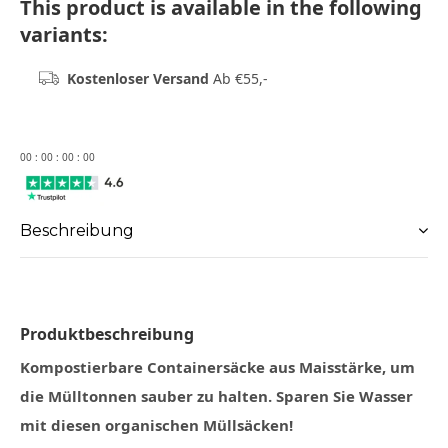
This product is available in the following
variants:
Kostenloser Versand
Ab €55,-
0
0
:
0
0
:
0
0
:
0
0
Beschreibung
Produktbeschreibung
Kompostierbare Containersäcke aus Maisstärke, um
die Mülltonnen sauber zu halten. Sparen Sie Wasser
mit diesen organischen Müllsäcken!