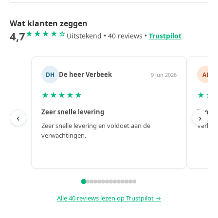
Wat klanten zeggen
4,7
★★★★☆
Uitstekend • 40 reviews •
Trustpilot
Alex
J
AL
JM
un 2026
6 jun 2026
★★★★★
★★
Top!
Hele f
‹
›
Verkoop, levering en naverkoop zijn perfect.
Hele fi
Snel gel
Alle 40 reviews lezen op Trustpilot →