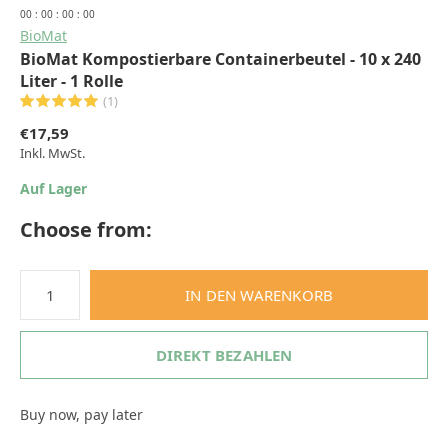
0
0
:
0
0
:
0
0
:
0
0
BioMat
BioMat Kompostierbare Containerbeutel - 10 x 240
Liter - 1 Rolle
(1)
€17,59
Inkl. MwSt.
Auf Lager
Choose from:
IN DEN WARENKORB
DIREKT BEZAHLEN
Buy now, pay later