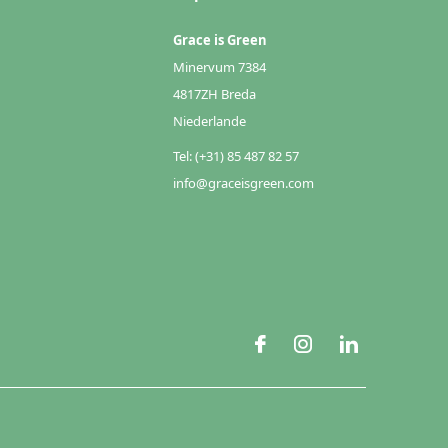
Grace is Green
Minervum 7384
4817ZH Breda
Niederlande
Tel: (+31) 85 487 82 57
info@graceisgreen.com