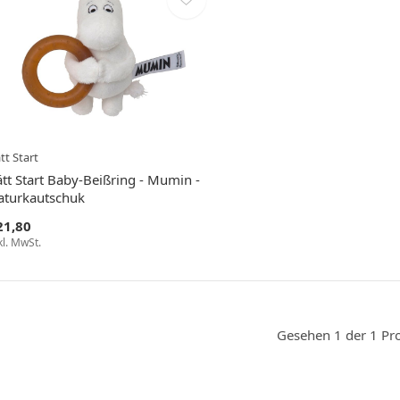
tt Start
tt Start Baby-Beißring - Mumin -
aturkautschuk
21,80
kl. MwSt.
Gesehen 1 der 1 Pr