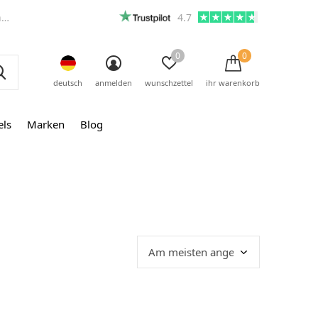
m
4.7
0
0
deutsch
anmelden
wunschzettel
ihr warenkorb
els
Marken
Blog