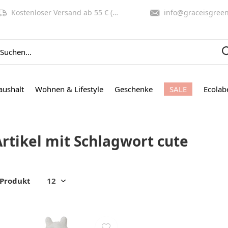
Kostenloser Versand ab 55 € (NL, BE)
info@graceisgreen.co
aushalt
Wohnen & Lifestyle
Geschenke
SALE
Ecolab
Artikel mit Schlagwort cute
 Produkt