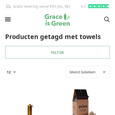
Gratis levering vanaf €55 (NL, BE)
4.7
info@graceisgre
Producten getagd met towels
FILTER