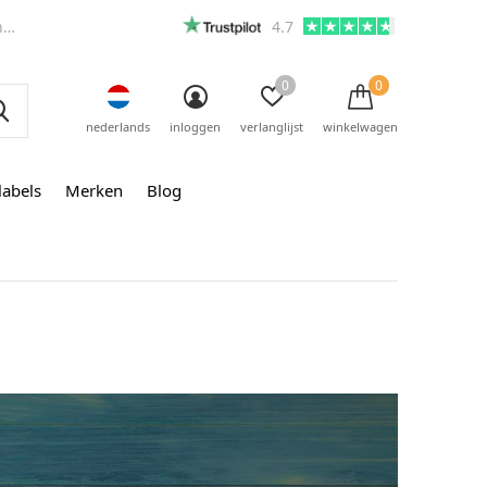
m
4.7
0
0
nederlands
inloggen
verlanglijst
winkelwagen
labels
Merken
Blog