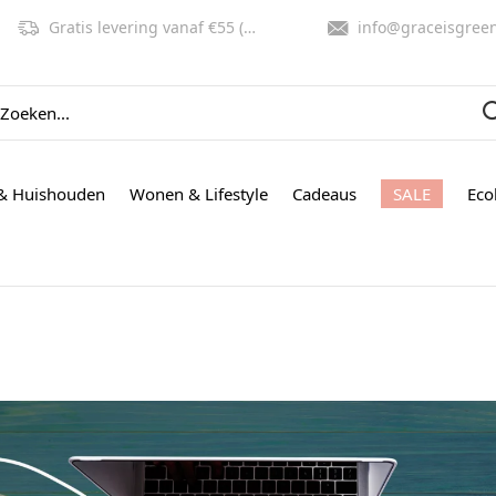
Gratis levering vanaf €55 (NL, BE)
info@graceisgreen.co
& Huishouden
Wonen & Lifestyle
Cadeaus
SALE
Eco